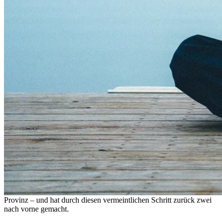
Co. KG
Tickets kaufen
Weitere Infos
TJARK bei Instagram
TJARK bei Spotify
„auch wenn’s uns morgen nicht mehr gibt“: Mit diesem rätselhaften
Titel kündigt TJARK sein Debütalbum an – und macht damit einen
Punkt hinter das erste, aufregende Kapitel seiner jungen Karriere.
Hinter dem 21-jährigen Newcomer liegen beachtliche Meilensteine:
millionenfach gestreamte Songs, eine erste eigene EP und bereits
zwei Live-Touren, auf denen er seine berührende Musik zwischen
Indie-Pop, Folk und urbanen Sounds in ganz Deutschland auf die
Bühne gebracht hat. Nun ist TJARK bereit für die nächste Etappe.
Eine, in der er sich frei macht von den Erwartungen anderer – aber
auch von seinen eigenen. Eine, in der er die Großstadt hinter sich
lässt und ins beschauliche Dorfleben seiner alten Heimat eintaucht.
Statt sich jeden Abend der Hamburger Kiezkultur hinzugeben,
genießt TJARK jetzt wieder die Ruhe und Idylle der Brandenburger
Provinz – und hat durch diesen vermeintlichen Schritt zurück zwei
nach vorne gemacht.