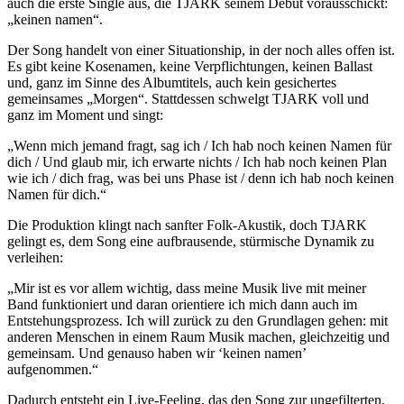
auch die erste Single aus, die TJARK seinem Debüt vorausschickt:
„keinen namen“.
Der Song handelt von einer Situationship, in der noch alles offen ist.
Es gibt keine Kosenamen, keine Verpflichtungen, keinen Ballast
und, ganz im Sinne des Albumtitels, auch kein gesichertes
gemeinsames „Morgen“. Stattdessen schwelgt TJARK voll und
ganz im Moment und singt:
„Wenn mich jemand fragt, sag ich / Ich hab noch keinen Namen für
dich / Und glaub mir, ich erwarte nichts / Ich hab noch keinen Plan
wie ich / dich frag, was bei uns Phase ist / denn ich hab noch keinen
Namen für dich.“
Die Produktion klingt nach sanfter Folk-Akustik, doch TJARK
gelingt es, dem Song eine aufbrausende, stürmische Dynamik zu
verleihen:
„Mir ist es vor allem wichtig, dass meine Musik live mit meiner
Band funktioniert und daran orientiere ich mich dann auch im
Entstehungsprozess. Ich will zurück zu den Grundlagen gehen: mit
anderen Menschen in einem Raum Musik machen, gleichzeitig und
gemeinsam. Und genauso haben wir ‘keinen namen’
aufgenommen.“
Dadurch entsteht ein Live-Feeling, das den Song zur ungefilterten,