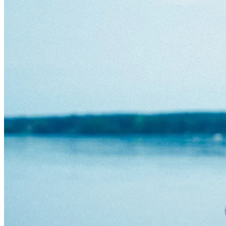
Montag, 31. August 2026
Einlass:
19:00 Uhr
Beginn:
20:00 Uhr
Zum Kalender hinzufügen
Veranstalter
KOOPMANN Concerts & Promotion GmbH &