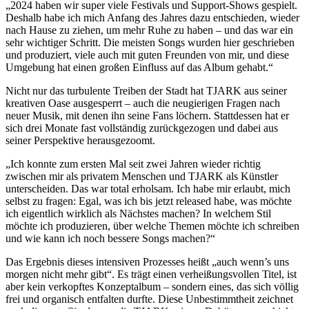
„2024 haben wir super viele Festivals und Support-Shows gespielt.
Deshalb habe ich mich Anfang des Jahres dazu entschieden, wieder
nach Hause zu ziehen, um mehr Ruhe zu haben – und das war ein
sehr wichtiger Schritt. Die meisten Songs wurden hier geschrieben
und produziert, viele auch mit guten Freunden von mir, und diese
Umgebung hat einen großen Einfluss auf das Album gehabt.“
Nicht nur das turbulente Treiben der Stadt hat TJARK aus seiner
kreativen Oase ausgesperrt – auch die neugierigen Fragen nach
neuer Musik, mit denen ihn seine Fans löchern. Stattdessen hat er
sich drei Monate fast vollständig zurückgezogen und dabei aus
seiner Perspektive herausgezoomt.
„Ich konnte zum ersten Mal seit zwei Jahren wieder richtig
zwischen mir als privatem Menschen und TJARK als Künstler
unterscheiden. Das war total erholsam. Ich habe mir erlaubt, mich
selbst zu fragen: Egal, was ich bis jetzt released habe, was möchte
ich eigentlich wirklich als Nächstes machen? In welchem Stil
möchte ich produzieren, über welche Themen möchte ich schreiben
und wie kann ich noch bessere Songs machen?“
Das Ergebnis dieses intensiven Prozesses heißt „auch wenn’s uns
morgen nicht mehr gibt“. Es trägt einen verheißungsvollen Titel, ist
aber kein verkopftes Konzeptalbum – sondern eines, das sich völlig
frei und organisch entfalten durfte. Diese Unbestimmtheit zeichnet